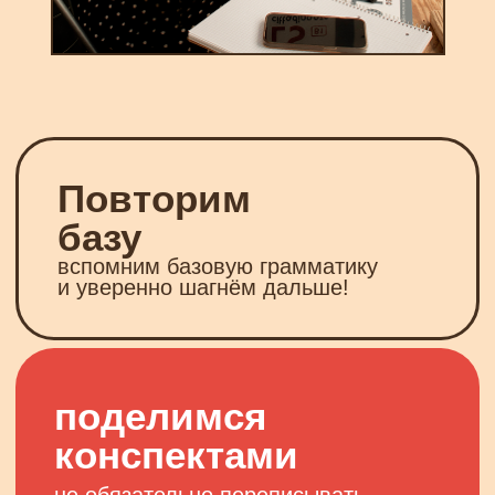
поделимся
конспектами
не обязательно переписывать
таблички с грамматикой — можно
просто скачать
объясним
доступно
самые сложные конструкции станут
понятными и логичными
отработаем
грамматику
самое нужное из уровня А2,
чтобы вы легко могли сказать,
что хотите :)