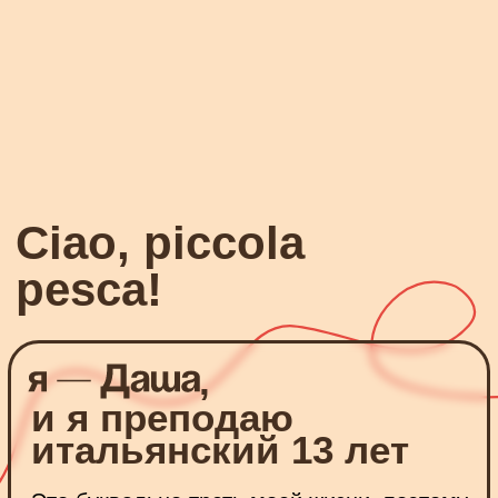
подробнее
подробнее
отзывы учеников
ОЛЯ
ANASTASIA
Курс А2 для продолжающих
Курс А1 для начи
Даша, здравствуйте!
Ciao Daria!
Я начала изучение итальянского сама
Просто хочу в очер
по учебникам, текстам, даже сказкам. Когда
Уже больше 3х лет
поняла, что знаю уровень А1, начала искать
итальянского для 