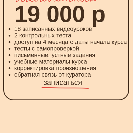
Ciao, piccola
pesca!
,
и я преподаю
итальянский 13 лет
Это буквально треть моей жизни, поэтому
неудивительно, что за это время я успела:
Постажироваться в Римской языковой
школе Scudit в 2012, 2013 и 2016
Поработать гидом-переводчиком для
итальянских туристов на круизах из МСК
в СПб в 2014