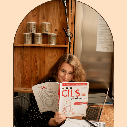
Повторим
базу
вспомним базовую грамматику
и уверенно шагнём дальше!