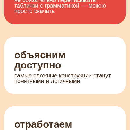
поставим
произношение
к каждому уроку есть задание
на говорение
подстроим
расписание
проходите уроки, когда будет удобно,
доступ к курсу — от 3-х месяцев
будем на связи