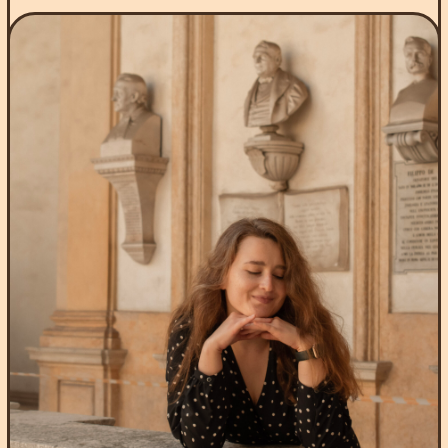
ciao@mammamiascuola.com
пиши, и мы Ответим
на все
интересующие
тебя вопросы
ИНН 301805626471
*Meta Platforms Inc. признана
Ершова Дарья Владимировна
экстремистской организацией
© Все права защищены. Mamma mia!
на территории РФ
Изучение итальянского языка онлайн
Разработка сайта — ASH DSGN