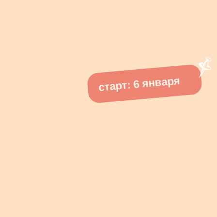
Получить степень магистра в области
перевода в Università degli Studi di Torino
(2022)
Семестр провести в Венецианском
университете Ca' Foscari за изучением
итальянской филологии и диалектологии
(с резиновыми сапогами — это был
зимний семестр 2014−2015)
Пройти стажировку в Туринской
миграционной полиции (questura)