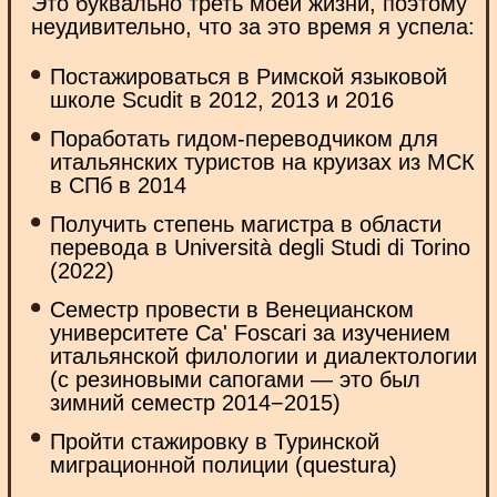
курс с педагогом или обратной связью, чтобы
в четверг мне опя
продвигаться дальше, но уже
из части про глаг
и самостоятельно, и с проверками)) Куча
успеваем купить п
курсов, но важна подача и сам преподаватель.
Выбрала Вас, не пожалела. Больше двух
Практикую английс
месяцев удовольствия от изучения
приложении, там у
и маленького стресса в ожидании проверок
из Италии, и вот я
домашки, чаще было без ошибок, радуюсь))
опыт 2019 года с В
невероятно классн
Финальный тест 15/15 показал, что
итальянского, прос
я правильно выбрала Вашу школу. Спасибо!
для полноты карти
Получила компли
Так что grazie tante
Больше отзывов в нашем
Instagram* @mammamia_italiano
где меня
*
можно найти